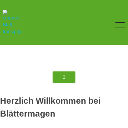
blättermagen.ch
Gesunde Ernährung
.
Herzlich Willkommen bei
Blättermagen