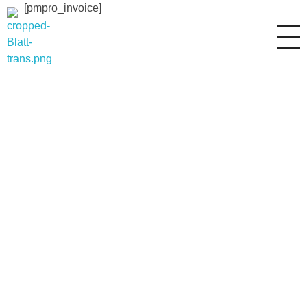
[pmpro_invoice]
blättermagen.ch
Gesunde Ernährung